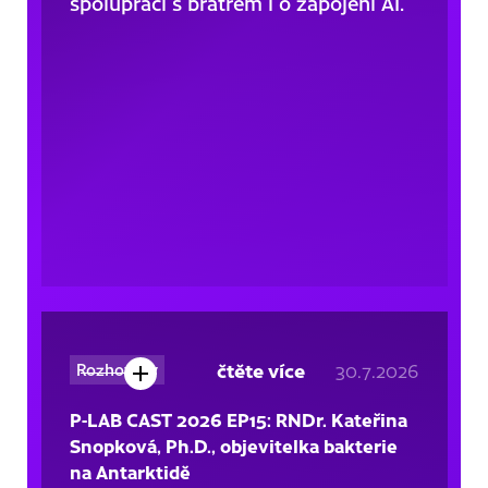
spolupráci s bratrem i o zapojení AI.
čtěte více
30.7.2026
Rozhovory
P-LAB CAST 2026 EP15: RNDr. Kateřina
Snopková, Ph.D., objevitelka bakterie
na Antarktidě