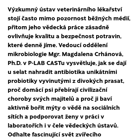
Výzkumný ústav veterinárního lékařství
stojí často mimo pozornost běžných médií,
přitom jeho vědecká práce zásadně
ovlivňuje kvalitu a bezpečnost potravin,
které denně jíme. Vedoucí oddělení
mikrobiologie Mgr. Magdalena Crhánová,
Ph.D. v P-LAB CASTu vysvětluje, jak se dají
u selat nahradit antibiotika unikátními
probiotiky vyvinutými z divokých prasat,
proč domácí psi přebírají civilizační
choroby svých majitelů a proč ji baví
aktivně bořit mýty o vědě na sociálních
sítích a podporovat ženy v práci v
laboratořích i v čele vědeckých ústavů.
Odhalte fascinující svět zvířecího