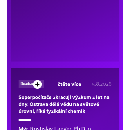
čtěte více
5.8.2026
Rozhovory
Superpočítače zkracují výzkum z let na
dny. Ostrava dělá vědu na světové
úrovni, říká fyzikální chemik
Mgr. Rostislav Langer, Ph.D. o