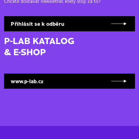
Chcete dostávat newsletter, který stojí za to?
Přihlásit se k odběru
P-LAB KATALOG
& E-SHOP
www.p-lab.cz