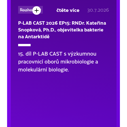
čtěte více
30.7.2026
Rozhovory
P-LAB CAST 2026 EP15: RNDr. Kateřina
Snopková, Ph.D., objevitelka bakterie
na Antarktidě
15. díl P-LAB CAST s výzkumnou
pracovnicí oborů mikrobiologie a
molekulární biologie.