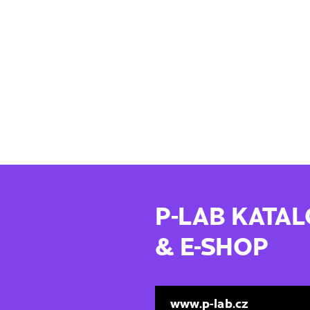
P-LAB KATA
& E-SHOP
www.p-lab.cz