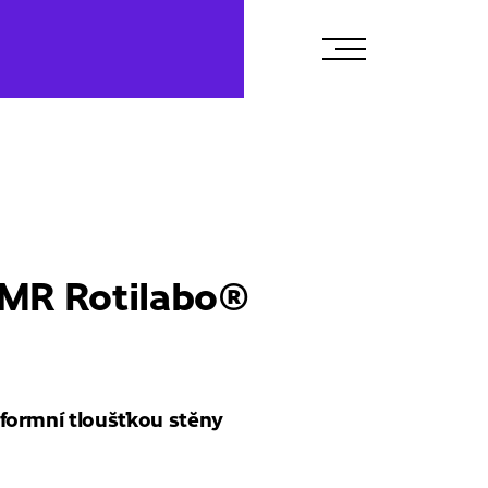
NMR Rotilabo®
formní tloušťkou stěny