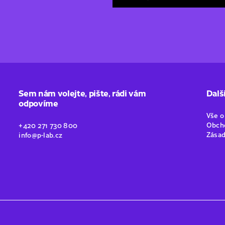
Sem nám volejte, pište, rádi vám
Dalš
odpovíme
Vše 
Obch
+420 271 730 800
Zásad
info@p-lab.cz