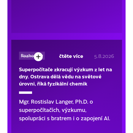
čtěte více
5.8.2026
Rozhovory
Superpočítače zkracují výzkum z let na
dny. Ostrava dělá vědu na světové
úrovni, říká fyzikální chemik
Mgr. Rostislav Langer, Ph.D. o
superpočítačích, výzkumu,
spolupráci s bratrem i o zapojení AI.