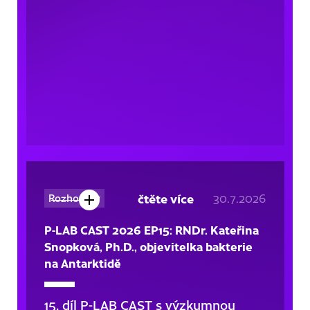
čtěte více
30.7.2026
Rozhovory
P-LAB CAST 2026 EP15: RNDr. Kateřina
Snopková, Ph.D., objevitelka bakterie
na Antarktidě
15. díl P-LAB CAST s výzkumnou