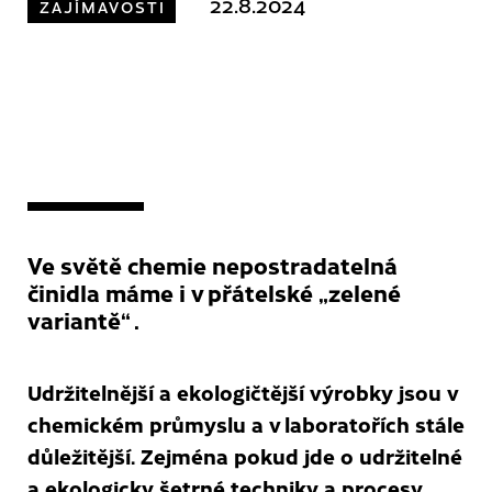
22.8.2024
ZAJÍMAVOSTI
Ve světě chemie nepostradatelná
činidla máme i v přátelské „zelené
variantě“ .
Udržitelnější a ekologičtější výrobky jsou v
chemickém průmyslu a v laboratořích stále
důležitější. Zejména pokud jde o udržitelné
a ekologicky šetrné techniky a procesy