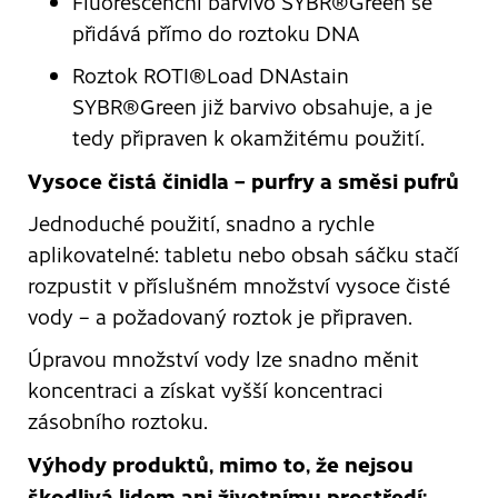
Fluorescenční barvivo SYBR®Green se
přidává přímo do roztoku DNA
Roztok ROTI®Load DNAstain
SYBR®Green již barvivo obsahuje, a je
tedy připraven k okamžitému použití.
Vysoce čistá činidla – purfry a směsi pufrů
Jednoduché použití, snadno a rychle
aplikovatelné: tabletu nebo obsah sáčku stačí
rozpustit v příslušném množství vysoce čisté
vody – a požadovaný roztok je připraven.
Úpravou množství vody lze snadno měnit
koncentraci a získat vyšší koncentraci
zásobního roztoku.
Výhody produktů, mimo to, že nejsou
škodlivá lidem ani životnímu prostředí: