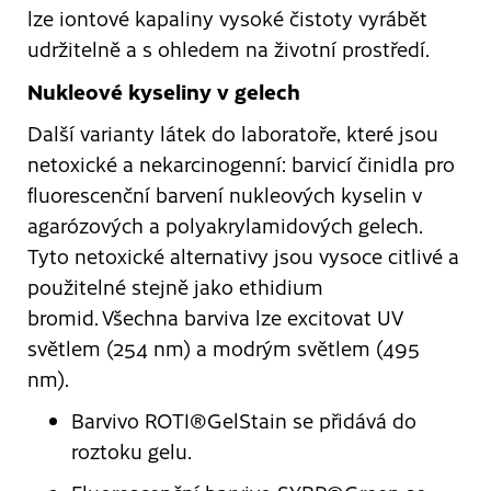
lze iontové kapaliny vysoké čistoty vyrábět
udržitelně a s ohledem na životní prostředí.
Nukleové kyseliny v gelech
Další varianty látek do laboratoře, které jsou
netoxické a nekarcinogenní: barvicí činidla pro
fluorescenční barvení nukleových kyselin v
agarózových a polyakrylamidových gelech.
Tyto netoxické alternativy jsou vysoce citlivé a
použitelné stejně jako ethidium
bromid. Všechna barviva lze excitovat UV
světlem (254 nm) a modrým světlem (495
nm).
Barvivo ROTI®GelStain se přidává do
roztoku gelu.